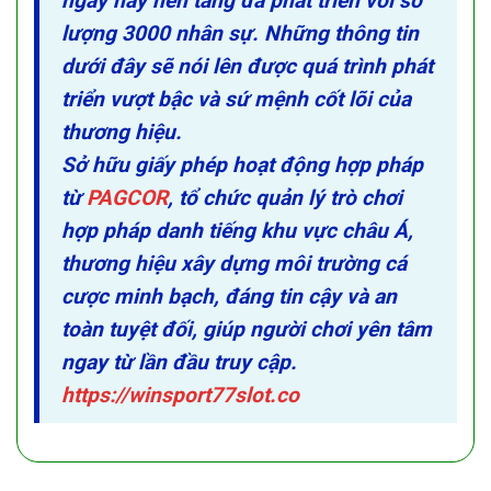
ngày nay nền tảng đã phát triển với số
lượng 3000 nhân sự. Những thông tin
dưới đây sẽ nói lên được quá trình phát
triển vượt bậc và sứ mệnh cốt lõi của
thương hiệu.
Sở hữu giấy phép hoạt động hợp pháp
từ
PAGCOR
, tổ chức quản lý trò chơi
hợp pháp danh tiếng khu vực châu Á,
thương hiệu xây dựng môi trường cá
cược minh bạch, đáng tin cậy và an
toàn tuyệt đối, giúp người chơi yên tâm
ngay từ lần đầu truy cập.
https://winsport77slot.co