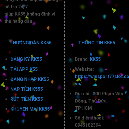
hỗ trợ 24/7
giúp
KK55
khẳng định vị
thế hàng đầu.
HƯỚNG DẪN KK55
THÔNG TIN KK55
ĐĂNG KÝ KK55
Brand
:
KK55
TẢI APP K55
Website
:
https://winsport77slot.co
ĐĂNG NHẬP KK55
vn/
NẠP TIỀN K555
Địa chỉ
: 200 Phạm Văn
RÚT TIỀN KK55
Đồng, Thủ Đức,
TP.HCM
KHUYẾN MẠI KK55
Số điện thoại
:
0945182394