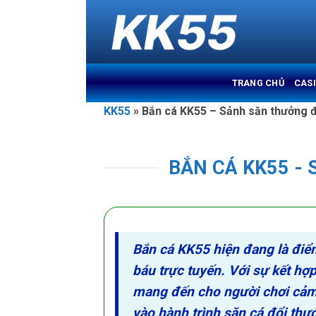
Bỏ
qua
nội
dung
TRANG CHỦ
CAS
KK55
»
Bắn cá KK55 – Sảnh săn thưởng đạ
BẮN CÁ KK55 -
Bắn cá KK55
hiện đang là điể
báu trực tuyến. Với sự kết h
mang đến cho người chơi cảm 
vào hành trình săn cá đổi thư