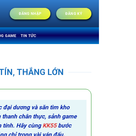
ĐĂNG NHẬP
ĐĂNG KÝ
OG GAME
TIN TỨC
TÍN, THẮNG LỚN
 đại dương và săn tìm kho
m thanh chân thực, sảnh game
h tính. Hãy cùng
KK55
bước
ng chỉ trong vài ván đấu.