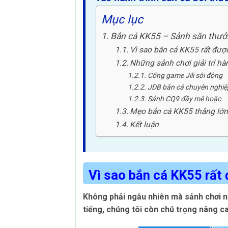
Mục lục
Bắn cá KK55 – Sảnh săn thưởn
Vì sao bắn cá KK55 rất đư
Những sảnh chơi giải trí hà
Cổng game Jili sôi động
JDB bắn cá chuyên nghiệ
Sảnh CQ9 đầy mê hoặc
Mẹo bắn cá KK55 thắng lớn
Kết luận
Vì sao bắn cá KK55 rất
Không phải ngẫu nhiên mà sảnh chơi này
tiếng, chúng tôi còn chú trọng nâng 