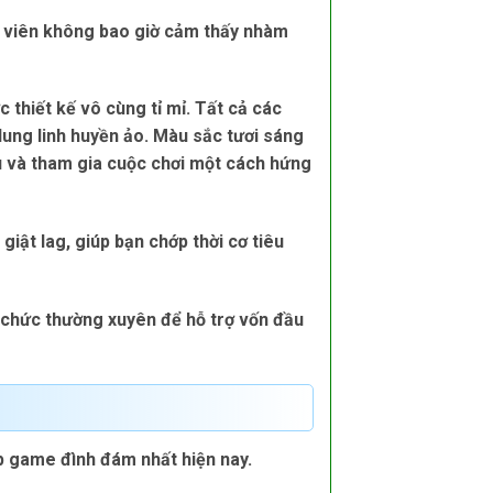
i viên không bao giờ cảm thấy nhàm
 thiết kế vô cùng tỉ mỉ. Tất cả các
lung linh huyền ảo. Màu sắc tươi sáng
u
và tham gia cuộc chơi một cách hứng
iật lag, giúp bạn chớp thời cơ tiêu
 chức thường xuyên để hỗ trợ
vốn đầu
ấp game đình đám nhất hiện nay.