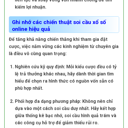
kiếm lợi nhuận.
Ghi nhớ các chiến thuật soi cầu xổ số
online hiệu quả
Để tăng khả năng chiến thắng khi tham gia đặt
cược, việc nắm vững các kinh nghiệm từ chuyên gia
là điều vô cùng quan trọng:
Nghiên cứu kỹ quy định:
Mỗi kiểu cược đều có tỷ
lệ trả thưởng khác nhau, hãy dành thời gian tìm
hiểu để chọn ra hình thức có
nguồn vốn sẵn có
phù hợp nhất.
Phối hợp đa dạng phương pháp:
Không nên chỉ
dựa vào một cách soi cầu duy nhất. Hãy kết hợp
giữa thống kê bạc nhớ, soi cầu hình quả trám và
các công cụ hỗ trợ để giảm thiểu rủi ro.