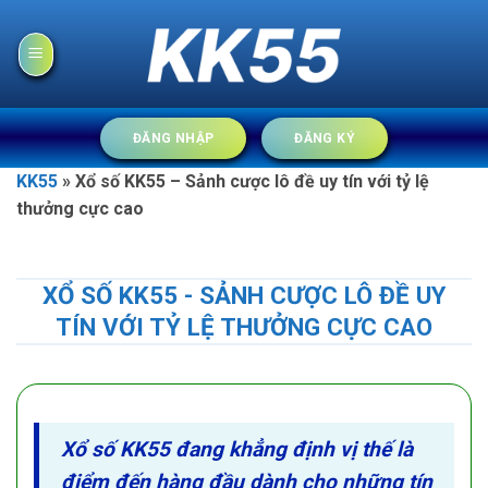
Bỏ
qua
nội
dung
ĐĂNG NHẬP
ĐĂNG KÝ
KK55
»
Xổ số KK55 – Sảnh cược lô đề uy tín với tỷ lệ
thưởng cực cao
XỔ SỐ KK55 - SẢNH CƯỢC LÔ ĐỀ UY
TÍN VỚI TỶ LỆ THƯỞNG CỰC CAO
Xổ số KK55
đang khẳng định vị thế là
điểm đến hàng đầu dành cho những tín