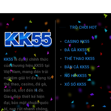
TRÒ CHƠI HOT
CASINO KK55
ĐÁ GÀ KK55
THỂ THAO KK55
KK55
là đại lý chính thức
của thương hiệu
KK55
tại
BẮN CÁ KK55
Việt Nam, mang đến trải
NỔ HŨ KK55
nghiệm giải trí đa dạng từ
thể thao, casino, đá gà,
XỔ SỐ KK55
bắn cá, slot đến lô đề.
Giao diện thiết kế hiện
đại, bảo mật chuẩn quốc
tế, nạp rút nhanh chóng,