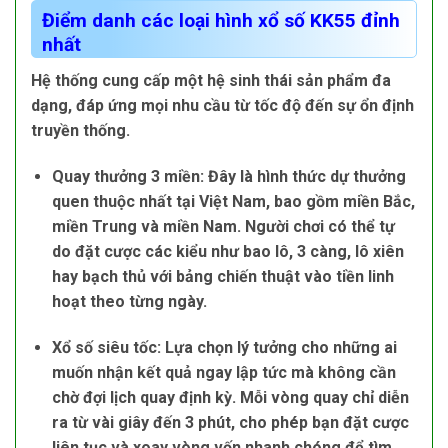
Điểm danh các loại hình xổ số KK55 đỉnh
nhất
Hệ thống cung cấp một hệ sinh thái sản phẩm đa
dạng, đáp ứng mọi nhu cầu từ tốc độ đến sự ổn định
truyền thống.
Quay thưởng 3 miền:
Đây là hình thức dự thưởng
quen thuộc nhất tại Việt Nam, bao gồm miền Bắc,
miền Trung và miền Nam. Người chơi có thể tự
do đặt cược các kiểu như bao lô, 3 càng, lô xiên
hay bạch thủ với bảng
chiến thuật vào tiền
linh
hoạt theo từng ngày.
Xổ số siêu tốc:
Lựa chọn lý tưởng cho những ai
muốn nhận kết quả ngay lập tức mà không cần
chờ đợi lịch quay định kỳ. Mỗi vòng quay chỉ diễn
ra từ vài giây đến 3 phút, cho phép bạn đặt cược
liên tục và xoay vòng vốn nhanh chóng để tìm