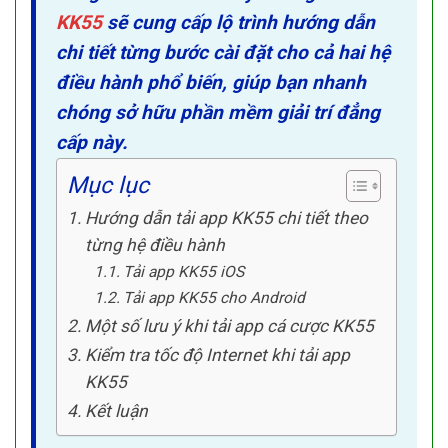
KK55
sẽ cung cấp lộ trình hướng dẫn
chi tiết từng bước cài đặt cho cả hai hệ
điều hành phổ biến, giúp bạn nhanh
chóng sở hữu phần mềm giải trí đẳng
cấp này.
Mục lục
Hướng dẫn tải app KK55 chi tiết theo
từng hệ điều hành
Tải app KK55 iOS
Tải app KK55 cho Android
Một số lưu ý khi tải app cá cược KK55
Kiểm tra tốc độ Internet khi tải app
KK55
Kết luận