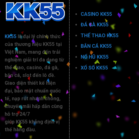
thắng
từ
CASINO KK55
cao
thủ
ĐÁ GÀ KK55
THỂ THAO KK55
KK55
là đại lý chính thức
của thương hiệu
KK55
tại
BẮN CÁ KK55
Việt Nam, mang đến trải
NỔ HŨ KK55
nghiệm giải trí đa dạng từ
thể thao, casino, đá gà,
XỔ SỐ KK55
bắn cá, slot đến lô đề.
Giao diện thiết kế hiện
đại, bảo mật chuẩn quốc
tế, nạp rút nhanh chóng,
khuyến mãi hấp dẫn cùng
hỗ trợ 24/7
giúp
KK55
khẳng định vị
thế hàng đầu.