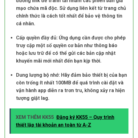
đường link để tránh tải nhầm các phiên bản giả
mạo chứa mã độc. Sử dụng liên kết từ
trang chủ
chính thức
là cách tốt nhất để bảo vệ thông tin
cá nhân.
Cấp quyền đầy đủ:
Ứng dụng cần được cho phép
truy cập một số quyền cơ bản như thông báo
hoặc lưu trữ để có thể gửi các bản cập nhật
khuyến mãi mới nhất
đến bạn kịp thời.
Dung lượng bộ nhớ:
Hãy đảm bảo thiết bị của bạn
còn trống ít nhất 100MB để quá trình cài đặt và
vận hành app diễn ra trơn tru, không xảy ra hiện
tượng giật lag.
XEM THÊM KK55
Đăng ký KK55 – Quy trình
thiết lập tài khoản an toàn từ A-Z