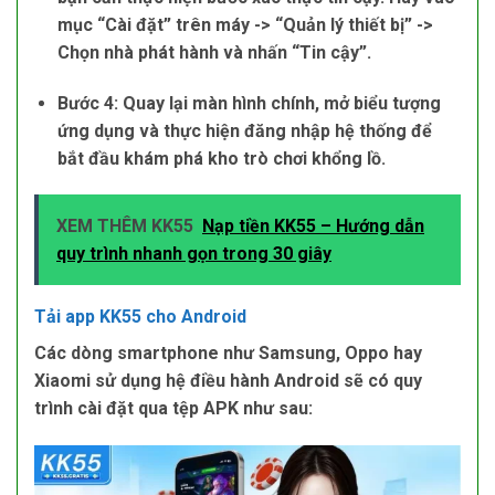
mục “Cài đặt” trên máy -> “Quản lý thiết bị” ->
Chọn nhà phát hành và nhấn “Tin cậy”.
Bước 4:
Quay lại màn hình chính, mở biểu tượng
ứng dụng và thực hiện
đăng nhập hệ thống
để
bắt đầu khám phá kho trò chơi khổng lồ.
XEM THÊM KK55
Nạp tiền KK55 – Hướng dẫn
quy trình nhanh gọn trong 30 giây
Tải app KK55 cho Android
Các dòng smartphone như Samsung, Oppo hay
Xiaomi sử dụng hệ điều hành Android sẽ có quy
trình cài đặt qua tệp APK như sau: