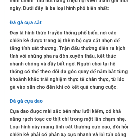
nam châm” thu hút hàng triệu hội viên tham gia mỗi
ngày. Dưới đây là ba loại hình phổ biến nhất:
Đá gà cựa sắt
Đây là hình thức truyền thống phổ biến, nơi các
chiến kê được trang bị thêm bộ cựa sắt nhọn để
tăng tính sát thương. Trận đấu thường diễn ra kịch
tính với những pha ra đòn xuyên thấu, kết thúc
nhanh chóng và đầy bất ngờ. Người chơi tại hệ
thống có thể theo dõi đa góc quay để nắm bắt từng
khoảnh khắc
trải nghiệm thực tế
chân thực, từ lúc
gà vào sân cho đến khi có kết quả chung cuộc.
Đá gà cựa dao
Cựa dao được mài sắc bén như lưỡi kiếm, có khả
năng rạch toạc cơ thịt chỉ trong một lần chạm nhẹ.
Loại hình này mang tính sát thương cực cao, đòi hỏi
chiến kê phải có phản xạ cực nhanh và lối tấn công