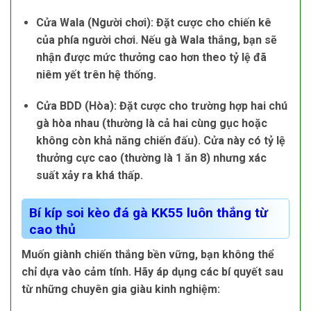
Cửa Wala (Người chơi):
Đặt cược cho chiến kê
của phía người chơi. Nếu gà Wala thắng, bạn sẽ
nhận được mức thưởng cao hơn theo tỷ lệ đã
niêm yết trên hệ thống.
Cửa BDD (Hòa):
Đặt cược cho trường hợp hai chú
gà hòa nhau (thường là cả hai cùng gục hoặc
không còn khả năng chiến đấu). Cửa này có tỷ lệ
thưởng cực cao (thường là 1 ăn 8) nhưng xác
suất xảy ra khá thấp.
Bí kíp soi kèo đá gà KK55 luôn thắng từ
cao thủ
Muốn giành chiến thắng bền vững, bạn không thể
chỉ dựa vào cảm tính. Hãy áp dụng các bí quyết sau
từ những chuyên gia giàu kinh nghiệm: