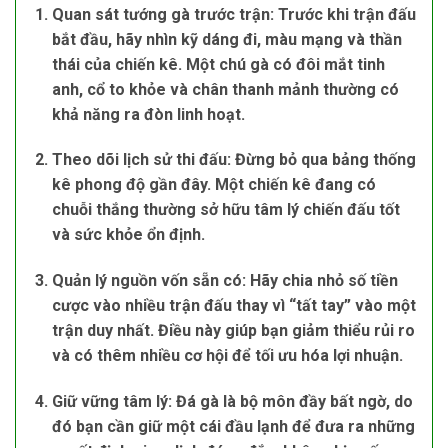
Quan sát tướng gà trước trận:
Trước khi trận đấu
bắt đầu, hãy nhìn kỹ dáng đi, màu mạng và thần
thái của chiến kê. Một chú gà có đôi mắt tinh
anh, cổ to khỏe và chân thanh mảnh thường có
khả năng ra đòn linh hoạt.
Theo dõi lịch sử thi đấu:
Đừng bỏ qua bảng thống
kê phong độ gần đây. Một chiến kê đang có
chuỗi thắng thường sở hữu tâm lý chiến đấu tốt
và sức khỏe ổn định.
Quản lý nguồn vốn sẵn có:
Hãy chia nhỏ số tiền
cược vào nhiều trận đấu thay vì “tất tay” vào một
trận duy nhất. Điều này giúp bạn giảm thiểu rủi ro
và có thêm nhiều cơ hội để
tối ưu hóa lợi nhuận
.
Giữ vững tâm lý:
Đá gà là bộ môn đầy bất ngờ, do
đó bạn cần giữ một cái đầu lạnh để đưa ra những