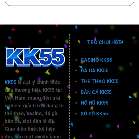
TRÒ CHƠI HOT
CASINO KK55
ĐÁ GÀ KK55
THỂ THAO KK55
KK55
là đại lý chính thức
của thương hiệu
KK55
tại
BẮN CÁ KK55
Việt Nam, mang đến trải
NỔ HŨ KK55
nghiệm giải trí đa dạng từ
thể thao, casino, đá gà,
XỔ SỐ KK55
bắn cá, slot đến lô đề.
Giao diện thiết kế hiện
đại, bảo mật chuẩn quốc