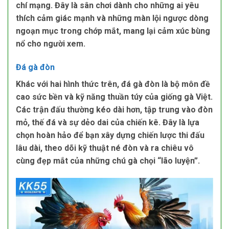
chí mạng. Đây là sân chơi dành cho những ai yêu
thích cảm giác mạnh và những màn lội ngược dòng
ngoạn mục trong chớp mắt, mang lại cảm xúc bùng
nổ cho người xem.
Đá gà đòn
Khác với hai hình thức trên, đá gà đòn là bộ môn đề
cao sức bền và kỹ năng thuần túy của giống gà Việt.
Các trận đấu thường kéo dài hơn, tập trung vào đòn
mỏ, thế đá và sự dẻo dai của chiến kê. Đây là lựa
chọn hoàn hảo để bạn xây dựng
chiến lược thi đấu
lâu dài, theo dõi kỹ thuật né đòn và ra chiêu vô
cùng đẹp mắt của những chú gà chọi “lão luyện”.