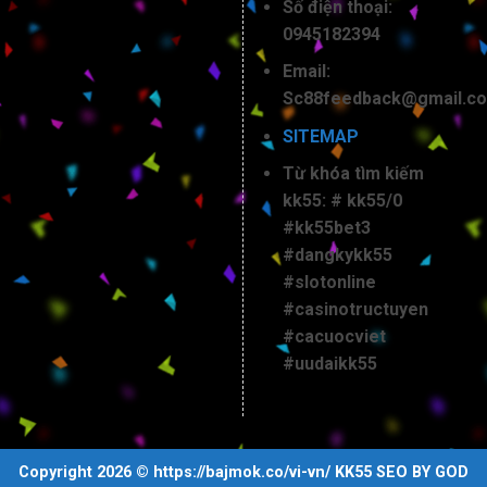
Số điện thoại
:
0945182394
Email
:
Sc88feedback@gmail.c
SITEMAP
Từ khóa tìm kiếm
kk55: # kk55/0
#kk55bet3
#dangkykk55
#slotonline
#casinotructuyen
#cacuocviet
#uudaikk55
Copyright 2026 ©
https://bajmok.co/vi-vn/ KK55 SEO BY GOD