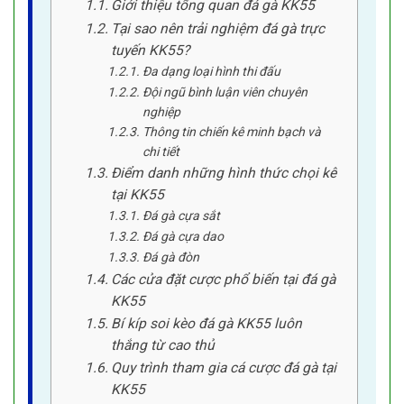
Giới thiệu tổng quan đá gà KK55
Tại sao nên trải nghiệm đá gà trực
tuyến KK55?
Đa dạng loại hình thi đấu
Đội ngũ bình luận viên chuyên
nghiệp
Thông tin chiến kê minh bạch và
chi tiết
Điểm danh những hình thức chọi kê
tại KK55
Đá gà cựa sắt
Đá gà cựa dao
Đá gà đòn
Các cửa đặt cược phổ biến tại đá gà
KK55
Bí kíp soi kèo đá gà KK55 luôn
thắng từ cao thủ
Quy trình tham gia cá cược đá gà tại
KK55