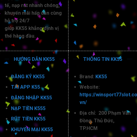
tế, nạp rút nhanh chóng,
khuyến mãi hấp dẫn cùng
hỗ trợ 24/7
giúp
KK55
khẳng định vị
thế hàng đầu.
HƯỚNG DẪN KK55
THÔNG TIN KK55
ĐĂNG KÝ KK55
Brand
:
KK55
TẢI APP K55
Website
:
https://winsport77slot.co
ĐĂNG NHẬP KK55
vn/
NẠP TIỀN K555
Địa chỉ
: 200 Phạm Văn
RÚT TIỀN KK55
Đồng, Thủ Đức,
TP.HCM
KHUYẾN MẠI KK55