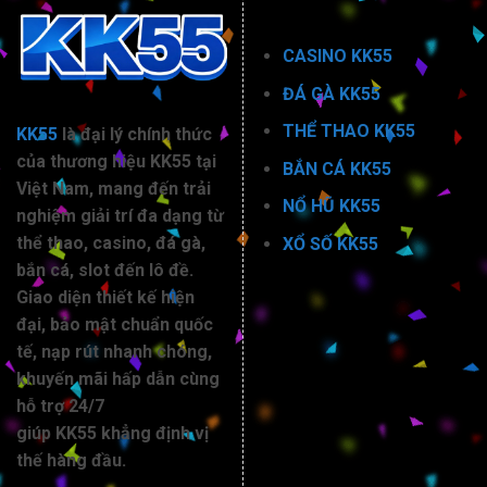
luôn
thắng
từ
CASINO KK55
cao
thủ
ĐÁ GÀ KK55
THỂ THAO KK55
KK55
là đại lý chính thức
của thương hiệu
KK55
tại
BẮN CÁ KK55
Việt Nam, mang đến trải
NỔ HŨ KK55
nghiệm giải trí đa dạng từ
thể thao, casino, đá gà,
XỔ SỐ KK55
bắn cá, slot đến lô đề.
Giao diện thiết kế hiện
đại, bảo mật chuẩn quốc
tế, nạp rút nhanh chóng,
khuyến mãi hấp dẫn cùng
hỗ trợ 24/7
giúp
KK55
khẳng định vị
thế hàng đầu.