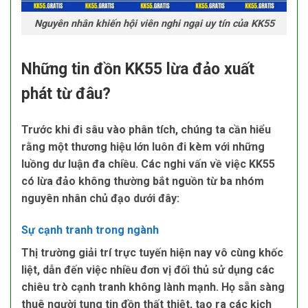
Nguyên nhân khiến hội viên nghi ngại uy tín của KK55
Những tin đồn KK55 lừa đảo xuất
phát từ đâu?
Trước khi đi sâu vào phân tích, chúng ta cần hiểu
rằng một thương hiệu lớn luôn đi kèm với những
luồng dư luận đa chiều. Các nghi vấn về việc
KK55
có lừa đảo không
thường bắt nguồn từ ba nhóm
nguyên nhân chủ đạo dưới đây:
Sự cạnh tranh trong ngành
Thị trường giải trí trực tuyến hiện nay vô cùng khốc
liệt, dẫn đến việc nhiều đơn vị đối thủ sử dụng các
chiêu trò cạnh tranh không lành mạnh. Họ sẵn sàng
thuê người tung tin đồn thất thiệt, tạo ra các kịch