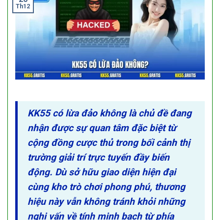
Th12
KK55 có lừa đảo không
là chủ đề đang
nhận được sự quan tâm đặc biệt từ
cộng đồng cược thủ trong bối cảnh thị
trường giải trí trực tuyến đầy biến
động. Dù sở hữu giao diện hiện đại
cùng kho trò chơi phong phú, thương
hiệu này vẫn không tránh khỏi những
nghi vấn về tính minh bạch từ phía